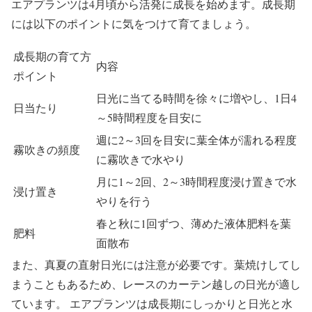
エアプランツは4月頃から活発に成長を始めます。成長期
には以下のポイントに気をつけて育てましょう。
成長期の育て方
内容
ポイント
日光に当てる時間を徐々に増やし、1日4
日当たり
～5時間程度を目安に
週に2～3回を目安に葉全体が濡れる程度
霧吹きの頻度
に霧吹きで水やり
月に1～2回、2～3時間程度浸け置きで水
浸け置き
やりを行う
春と秋に1回ずつ、薄めた液体肥料を葉
肥料
面散布
また、真夏の直射日光には注意が必要です。葉焼けしてし
まうこともあるため、レースのカーテン越しの日光が適し
ています。 エアプランツは成長期にしっかりと日光と水