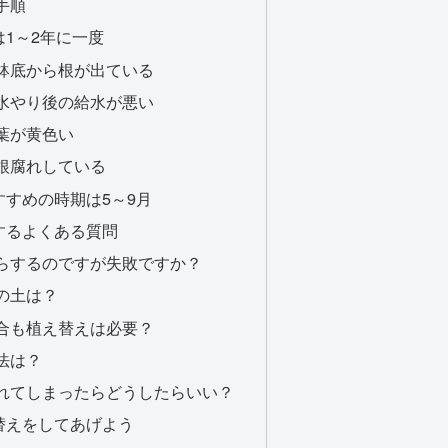
手順
1～2年に一度
鉢底から根が出ている
水やり後の給水が悪い
葉が黄色い
根腐れしている
すめの時期は5～9月
するよくある質問
らするのですが失敗ですか？
の土は？
合も植え替えは必要？
法は？
れてしまったらどうしたらいい？
替えをしてあげよう