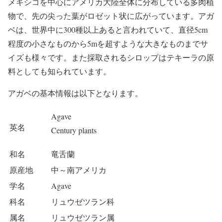
メキシコを中心にアメリカ大陸全体に分布している多肉植
物で、先の尖った葉がロゼット状に広がっています。アガ
ベは、世界中に300種以上あると言われていて、直径5cm
程度の小さなものから5mを超すような大きなものまでサ
イズも様々です。また採取されるシロップはテキーラの原
料としても知られています。
アガベの基本情報は以下となります。
Agave
英名
Century plants
和名
竜舌蘭
原産地
中～南アメリカ
学名
Agave
科名
リュウゼツラン科
属名
リュウゼツラン属