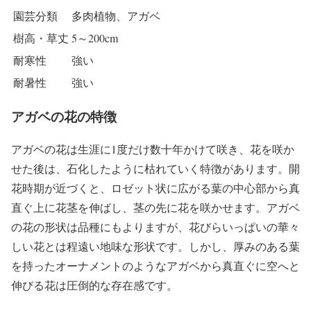
園芸分類
多肉植物、アガベ
樹高・草丈
5～200cm
耐寒性
強い
耐暑性
強い
アガベの花の特徴
アガベの花は生涯に1度だけ数十年かけて咲き、花を咲か
せた後は、石化したように枯れていく特徴があります。開
花時期が近づくと、ロゼット状に広がる葉の中心部から真
直ぐ上に花茎を伸ばし、茎の先に花を咲かせます。アガベ
の花の形状は品種にもよりますが、花びらいっぱいの華々
しい花とは程遠い地味な形状です。しかし、厚みのある葉
を持ったオーナメントのようなアガベから真直ぐに空へと
伸びる花は圧倒的な存在感です。