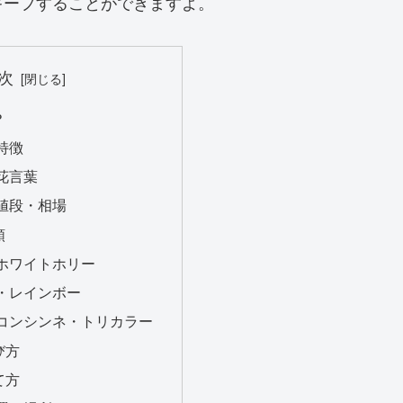
キープすることができますよ。
次
？
特徴
花言葉
値段・相場
類
ホワイトホリー
・レインボー
コンシンネ・トリカラー
び方
て方